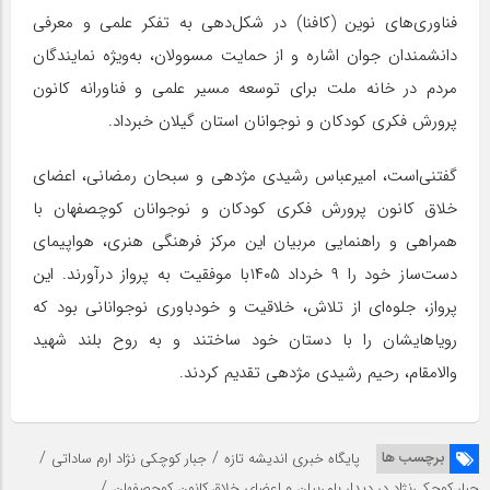
فناوری‌های نوین (کافنا) در شکل‌دهی به تفکر علمی و معرفی
دانشمندان جوان اشاره و از حمایت مسوولان، به‌ویژه نمایندگان
مردم در خانه ملت برای توسعه مسیر علمی و فناورانه کانون
پرورش فکری کودکان و نوجوانان استان گیلان خبرداد.
گفتنی‌است، امیرعباس رشیدی مژدهی و سبحان رمضانی، اعضای
خلاق کانون پرورش فکری کودکان و نوجوانان کوچصفهان با
همراهی و راهنمایی مربیان این مرکز فرهنگی هنری، هواپیمای
دست‌ساز خود را ۹ خرداد ۱۴۰۵با موفقیت به پرواز درآورند. این
پرواز، جلوه‌ای از تلاش، خلاقیت و خودباوری نوجوانانی بود که
رویاهایشان را با دستان خود ساختند و به روح بلند شهید
والامقام، رحیم رشیدی مژدهی تقدیم کردند.
/
/
برچسب ها
پایگاه خبری اندیشه تازه
جبار کوچکی نژاد ارم ساداتی
/
جبار کوچکی‌نژاد در دیدار بامربیان و اعضای خلاق کانون کوچصفهان