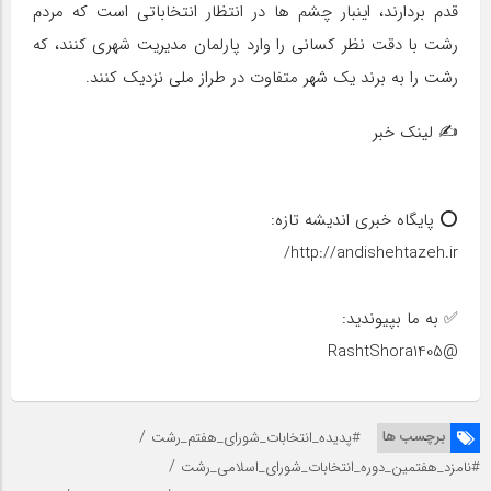
قدم بردارند، اینبار چشم ها در انتظار انتخاباتی است که مردم
رشت با دقت نظر کسانی را وارد پارلمان مدیریت شهری کنند، که
رشت را به برند یک شهر متفاوت در طراز ملی نزدیک کنند.
✍ لینک خبر
⭕️ پایگاه خبری اندیشه تازه:
http://andishehtazeh.ir/
✅ به ما بپیوندید:
@RashtShora1405
/
برچسب ها
#پدیده_انتخابات_شورای_هفتم_رشت
/
#نامزد_هفتمین_دوره_انتخابات_شورای_اسلامی_رشت