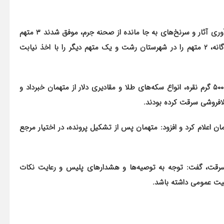
وی افزود: ماموران پلیس آگاهی با بررسی‌های تخصصی و جمع‌آوری آثار و سرنخ‌های به جا مانده از صحنه جرم، موفق شدند ۳ متهم
۳۷، ۴۰ و ۴۱ ساله این پرونده را شناسایی و در عملیات‌های جداگانه، ۲ متهم را در شهرستان رشت و یک متهم دیگر را با اخذ نیابت
فرمانده انتظامی گیلان همچنین از کشف حدود ۲ کیلوگرم طلا، ۵۰۰ گرم نقره، انواع سکه‌های طلا و مقادیری دلار از متهمان خبرداد و
لافروشی سرقت کرده بودند.
ش تقریبی اموال سرقت شده را ۶۰ میلیارد تومان اعلام کرد و افزود: متهمان پس از تشکیل پرونده، در اختیار مرجع
سرقت، گفت: توجه به توصیه‌ها و هشدار‌های پلیس و رعایت نکات
یت عمومی داشته باشد.