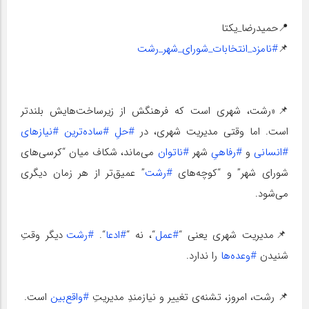
📍حمیدرضا_یکتا
📌
#نامزد_انتخابات_شورای_شهر_رشت
📌«رشت، شهری است که فرهنگش از زیرساخت‌هایش بلندتر
است. اما وقتی مدیریت شهری، در
#حلِ
#ساده‌ترین
#نیازهای
#انسانی
و
#رفاهیِ
شهر
#ناتوان
می‌ماند، شکاف میان “کرسی‌های
شورای شهر” و “کوچه‌های
#رشت
” عمیق‌تر از هر زمان دیگری
می‌شود.
📌مدیریت شهری یعنی “
#عمل
“، نه “
#ادعا
“.
#رشت
دیگر وقتِ
شنیدن
#وعده‌ها
را ندارد.
📌 رشت، امروز، تشنه‌ی تغییر و نیازمندِ مدیریتِ
#واقع‌بین
است.