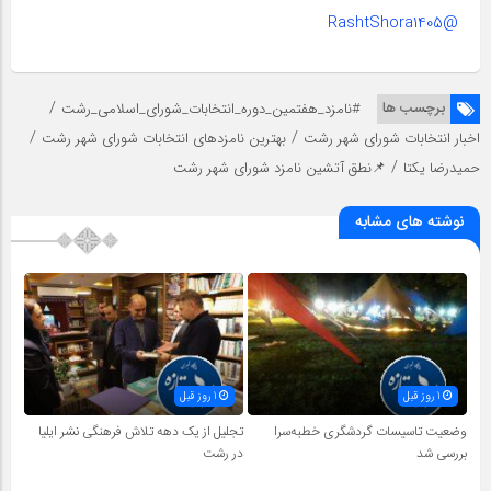
@RashtShora1405
/
برچسب ها
#نامزد_هفتمین_دوره_انتخابات_شورای_اسلامی_رشت
/
/
اخبار انتخابات شورای شهر رشت
بهترین نامزدهای انتخابات شورای شهر رشت
/
حمیدرضا یکتا
📌نطق آتشین نامزد شورای شهر رشت
نوشته های مشابه
1 روز قبل
1 روز قبل
وضعیت تاسیسات گردشگری خطبه‌سرا
تجلیل از یک دهه تلاش فرهنگی نشر ایلیا
بررسی شد
در رشت