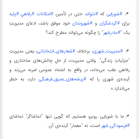
📌
#شورایی
که
#نتواند
حتی در تأمین
#امکانات
#رفاهیِ
#پایه
برای
#گردشگران
و
#شهروندان
خود موفق باشد، ادعای مدیریتِ
یک “
#مادرشهر
” را چگونه می‌تواند مطرح کند؟
📌
#مدیریت_شهری
، برخلاف
#شعارهای_انتخاباتی
، یعنی مدیریتِ
“جزئیاتِ زندگی”. وقتی مدیریت، از حلِ چالش‌های ساختاری و
رفاهی عقب می‌ماند، در واقع به اعتماد عمومی ضربه می‌زند و
آینده‌ی شهری را که
#ریشه‌های_عمیق_فرهنگی
دارد، به خطر
می‌اندازد.»
📌ما با شورایی روبرو هستیم که گویی تنها “تماشاگر” تماشای
#فرسودگی_شهر
است، نه “معمار” آینده‌ی آن.