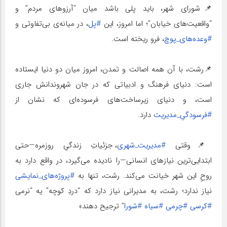
📌شورای شهر، باید پلی باشد میان “آرزوهای مردم” و
“واقعیت‌های خیابان”؛ اما امروز، این
#پل
، در میانه‌ی بی‌تفاوتی و
#وعده‌های_پوچ
، فرو ریخته است.
📌رشت، با آن همه اصالت و تمدن، امروز میان دو دنیا ایستاده
است: دنیای فرهنگ و ادبیاتی که در جان شهروندانش جاری
است، و دنیای زیرساخت‌های فرسوده‌ای که نشان از
#فرسودگیِ_مدیریت
دارد.
📌وقتی
#مدیریت_شهری
، جزئیاتِ زندگیِ روزمره—حتی
ابتدایی‌ترین نیازهای انسانی—را نادیده می‌گیرد، در واقع دارد به
روحِ این شهر خیانت می‌کند. رشت، تنها به
#پروژه‌های_نمایشی
نیاز ندارد؛ رشت، به مدیرانی نیاز دارد که “دردِ کوچه” یه “نرمی
#کرسی
#چرمی
#سیاه
#شورا
” ترجیح دهند»