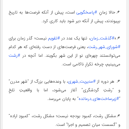
📌حالا زمانِ
#پاسخگویی
است، پیش از آنکه فرصت‌ها به تاریخ
بپیوندند، پیش از آنکه دیر شود باید کاری کرد.
📌«
#گذشت_زمان
، تنها یک عدد در
#تقویم
نیست؛ گذر زمان برای
#شورای_شهر_رشت
، یعنی فرصت‌های از دست رفته‌ای که هر کدام
می‌توانستند چهره‌ای نو از این شهر بگویند. اما آنچه در
#رشت
می‌بینیم، چرخه تکرارِ ناکامی است.
📌 هر دوره از
#مدیریت_شهری
، با وعده‌هایی بزرگ از “شهر مدرن”
و “رشتِ گردشگری” آغاز می‌شود، اما با واقعیتِ تلخِ
“
#زیرساخت‌های_درمانده
” به پایان می‌رسد.
📌مشکل رشت، کمبود بودجه نیست؛ مشکل رشت، “کمبودِ اراده”
و “گسست میان تصمیم و اجرا” است.