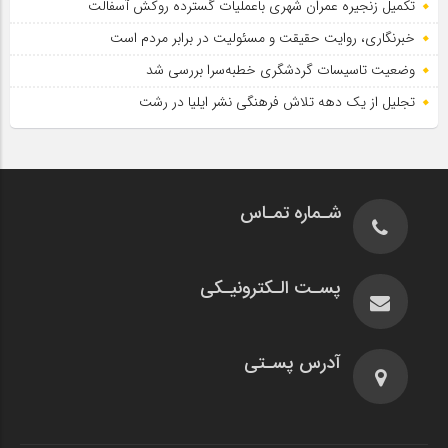
تکمیل زنجیره عمران شهری باعملیات گسترده روکش آسفالت
خبرنگاری، روایت حقیقت و مسئولیت‌ در برابر مردم است
وضعیت تاسیسات گردشگری خطبه‌سرا بررسی شد
تجلیل از یک دهه تلاش فرهنگی نشر ایلیا در رشت
شـماره تمـاس
پسـت الـکترونیـکی
آدرس پسـتی