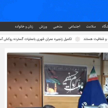
گاه
سلامت
اجتماعی
مذهبی
ورزش
زنان و خانواده
تند
تکمیل زنجیره عمران شهری باعملیات گسترده روکش آسفالت
خ