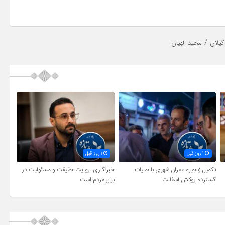
/
یلان
مجید الهیان
1 روز قبل
1 روز قبل
تکمیل زنجیره عمران شهری باعملیات
خبرنگاری، روایت حقیقت و مسئولیت‌ در
گسترده روکش آسفالت
برابر مردم است