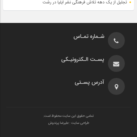
تجلیل از یک دهه تلاش فرهنگی نشر ایلیا در رشت
شـماره تمـاس
پسـت الـکترونیـکی
آدرس پسـتی
تمامی حقوق این سایت محفوظ است.
طراحی سایت : علیرضا پرندوش