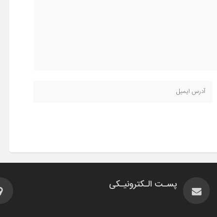
پسـت الـکترونیـکی