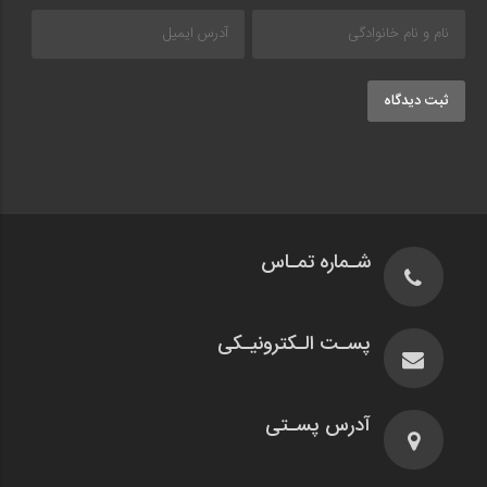
ثبت دیدگاه
شـماره تمـاس
پسـت الـکترونیـکی
آدرس پسـتی