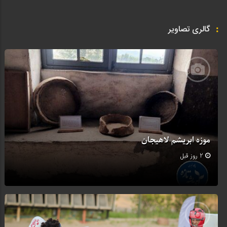
گالری تصاویر
موزه ابریشم لاهیجان
2 روز قبل