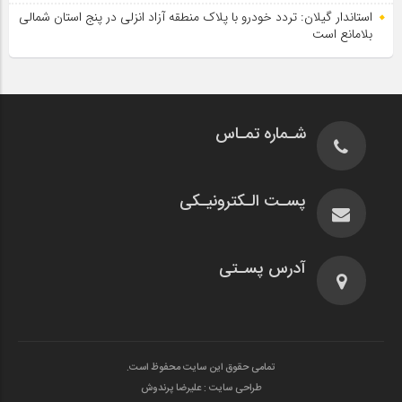
استاندار گیلان: تردد خودرو با پلاک منطقه آزاد انزلی در پنج استان شمالی
بلامانع است
شـماره تمـاس
پسـت الـکترونیـکی
آدرس پسـتی
تمامی حقوق این سایت محفوظ است.
طراحی سایت : علیرضا پرندوش