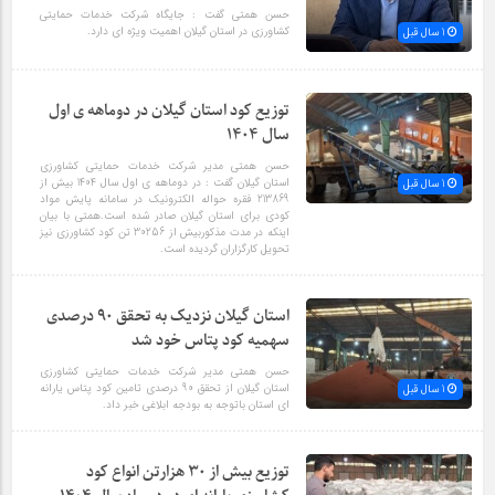
حسن همتی گفت : جایگاه شرکت خدمات حمایتی
کشاورزی در استان گیلان اهمیت ویژه ای دارد.
1 سال قبل
توزیع کود استان گیلان در دوماهه ی اول
سال 1404
حسن همتی مدیر شرکت خدمات حمایتی کشاورزی
استان گیلان گفت : در دوماهه ی اول سال 1404 بیش از
1 سال قبل
213869 فقره حواله الکترونیک در سامانه پایش مواد
کودی برای استان گیلان صادر شده است.همتی با بیان
اینکه در مدت مذکوربیش از 30256 تن کود کشاورزی نیز
تحویل کارگزاران گردیده است.
استان گیلان نزدیک به تحقق 90 درصدی
سهمیه کود پتاس خود شد
حسن همتی مدیر شرکت خدمات حمایتی کشاورزی
استان گیلان از تحقق 90 درصدی تامین کود پتاس یارانه
1 سال قبل
ای استان باتوجه به بودجه ابلاغی خبر داد.
توزیع بیش از 30 هزارتن انواع کود