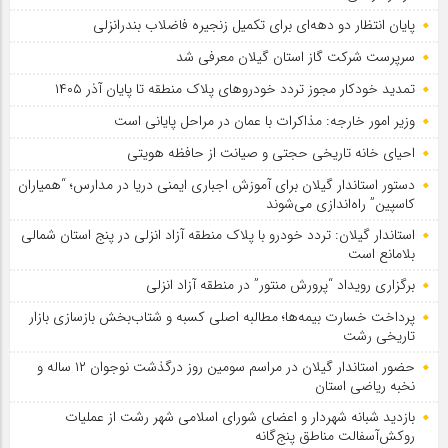
پایان انتظار دو دهه‌ای برای تکمیل زنجیره فاضلاب بندرانزلی
سرپرست شرکت گاز استان گیلان معرفی شد
تمدید خودكار مجوز تردد خودروهای پلاك منطقه تا پایان آذر ۱۴۰۵
وزیر امور خارجه: مذاکرات با عمان در مراحل پایانی است
احیای خانه تاریخی حجتی و صیانت از حافظه هویتی
دستور استاندار گیلان برای آموزش اجباری ایمنی دریا در مدارس؛ “همیاران
کاسپین” راه‌اندازی می‌شوند
استاندار گیلان: تردد خودرو با پلاک منطقه آزاد انزلی در پنج استان شمالی
بلامانع است
برگزاری رویداد “پرورش منتور” در منطقه آزاد انزلی
پرداخت خسارت بیمه‌ها؛ مطالبه اصلی کسبه و شتاب‌بخش بازسازی بازار
تاریخی رشت
حضور استاندار گیلان در مراسم سومین روز درگذشت نوجوان ۱۲ ساله و
نخبه ریاضی استان
بازدید شبانه شهردار و اعضای شورای اسلامی شهر رشت از عملیات
روکش‌آسفالت مناطق پنج‌گانه