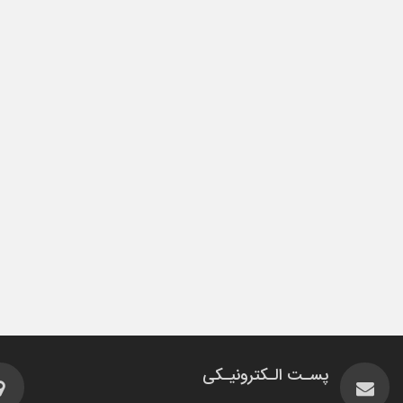
پسـت الـکترونیـکی