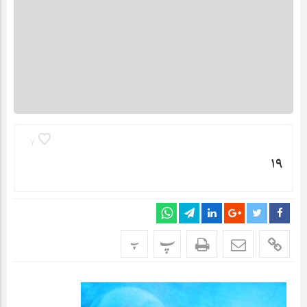
7
19
پ
پ