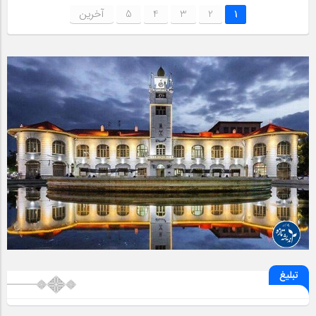
1
2
3
4
5
آخرین
تبلیغ