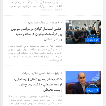
را مهم‌ترین مطالبه آنان دانست و گفت: تسریع در تعیین
تکلیف بیمه‌ها می‌تواند روند بازسازی این مجموعه
ارزشمند را شتاب بخشد.
لاهیجان در سوگ ایلیا یاپیر؛
حضور استاندار گیلان در مراسم سومین
روز درگذشت نوجوان ۱۲ ساله و نخبه
ریاضی استان
5 روز قبل
استاندار گیلان با حضور در مسجد جامع لاهیجان، ضمن
شرکت در آیین سومین روز درگذشت ایلیا یاپیر، نوجوان
۱۲ ساله و نخبه ریاضی استان، با خانواده این نوجوان
ابراز همدردی کرد و یاد و خاطره این استعداد آینده‌ساز را
گرامی داشت.
پنج مطالبه کلیدی گیلان از دولت؛
شتاب‌بخشی به پروژه‌های زیرساختی،
توسعه صنعتی و تکمیل طرح‌های
زیست‌محیطی
6 روز قبل
استاندار گیلان با تشریح مهم‌ترین طرح‌های اولویت‌دار
استان در سفر رئیس‌جمهور، توسعه زیرساخت‌های
صنعتی، تکمیل پروژه‌های حمل‌ونقل، ایجاد ظرفیت‌های