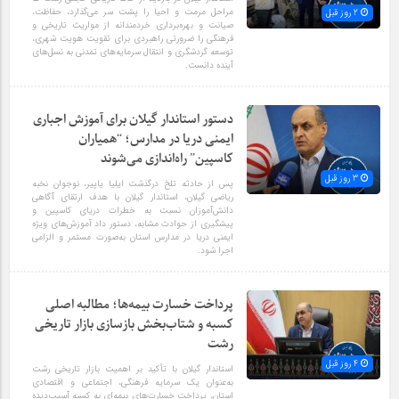
مراحل مرمت و احیا را پشت سر می‌گذارد، حفاظت،
2 روز قبل
صیانت و بهره‌برداری خردمندانه از مواریث تاریخی و
فرهنگی را ضرورتی راهبردی برای تقویت هویت شهری،
توسعه گردشگری و انتقال سرمایه‌های تمدنی به نسل‌های
آینده دانست.
دستور استاندار گیلان برای آموزش اجباری
ایمنی دریا در مدارس؛ “همیاران
کاسپین” راه‌اندازی می‌شوند
3 روز قبل
پس از حادثه تلخ درگذشت ایلیا یاپیر، نوجوان نخبه
ریاضی گیلان، استاندار گیلان با هدف ارتقای آگاهی
دانش‌آموزان نسبت به خطرات دریای کاسپین و
پیشگیری از حوادث مشابه، دستور داد آموزش‌های ویژه
ایمنی دریا در مدارس استان به‌صورت مستمر و الزامی
اجرا شود.
پرداخت خسارت بیمه‌ها؛ مطالبه اصلی
کسبه و شتاب‌بخش بازسازی بازار تاریخی
رشت
4 روز قبل
استاندار گیلان با تأکید بر اهمیت بازار تاریخی رشت
به‌عنوان یک سرمایه فرهنگی، اجتماعی و اقتصادی
استان، پرداخت خسارت‌های بیمه‌ای به کسبه آسیب‌دیده