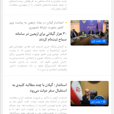
جدید تولیدی و شتاب‌بخشی به طرح‌های زیست‌محیطی
از جمله تصفیه‌خانه‌های فاضلاب را از مهم‌ترین مطالبات
گیلان عنوان کرد.
استاندار گیلان در ستاد اربعین به ریاست وزیر
کشور بصورت ارتباط تصویری:
۳۰ هزار گیلانی برای اربعین در سامانه
سماح ثبت‌نام کردند
1 هفته قبل
به گزارش پایگاه خبری اندیشه تازه ؛هادی حق‌شناس ظهر
امروز (یک‌شنبه) در جلسه ستاد اربعین که با ریاست
اسکندر مومنی وزیر کشور بصورت ارتباط تصویری برگزار
شد، با تأکید بر جایگاه معنوی و اعتقادی خدمت‌رسانی به
زائران اربعین اظهار کرد: خدمت به زائران حضرت
اباعبدالله الحسین(ع) علاوه بر یک مسئولیت اداری،
وظیفه‌ای اعتقادی و دینی […]
استاندار: گیلان با چند مطالبه کلیدی به
استقبال سفر دولت می‌رود
استاندار گیلان با تأکید بر ضرورت هدفمند کردن مطالبات
استان در آستانه سفر هیئت دولت، گفت: گیلان باید به
2 هفته قبل
جای طرح فهرستی گسترده از درخواست‌ها، چند مسئله
اساسی و ریشه‌ای خود را در اولویت قرار دهد تا با
بهره‌گیری از ظرفیت‌های ملی و همراهی همه دستگاه‌ها،