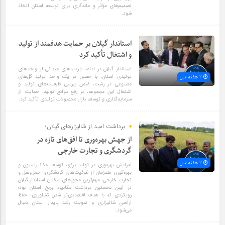
تصمیم‌های مؤثر و ماندگاری برای توسعه استان اتخاذ
شود.
استاندار گیلان بر حمایت هدفمند از تولید
و اشتغال تأکید کرد
استاندار گیلان در ادامه بازدیدهای میدانی از واحدهای
تولیدی استان، با حضور در یک واحد تولید گل‌های
2 هفته قبل
مصنوعی در رشت، ضمن بررسی ظرفیت‌های تولید و
اشتغال این مجموعه، بر رفع موانع تولید، حمایت از
سرمایه‌گذاری و توسعه بازار محصولات تولیدی تأکید کرد.
برداشت امید از شالیزارهای گیلان؛
از جهش بهره‌وری تا افق‌های تازه در
گردشگری و تجارت خارجی
2 هفته قبل
افزایش بهره‌وری در تولید برنج، توسعه مکانیزاسیون و
بهره‌گیری همزمان از ظرفیت‌های گردشگری، حمل‌ونقل و
تجارت خارجی، مهم‌ترین محورهای سخنان استاندار گیلان
در آیین نخستین برداشت مکانیزه برنج استان بود؛
رویکردی که با هدف اقتصادی‌تر شدن کشاورزی، حفظ
اراضی شالیزاری و تقویت رشد پایدار استان دنبال
می‌شود.