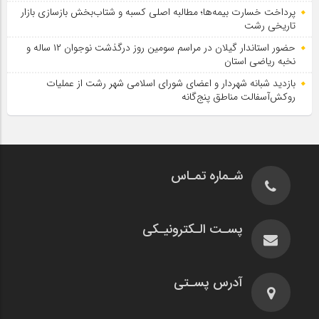
پرداخت خسارت بیمه‌ها؛ مطالبه اصلی کسبه و شتاب‌بخش بازسازی بازار
تاریخی رشت
حضور استاندار گیلان در مراسم سومین روز درگذشت نوجوان ۱۲ ساله و
نخبه ریاضی استان
بازدید شبانه شهردار و اعضای شورای اسلامی شهر رشت از عملیات
روکش‌آسفالت مناطق پنج‌گانه
شـماره تمـاس
پسـت الـکترونیـکی
آدرس پسـتی