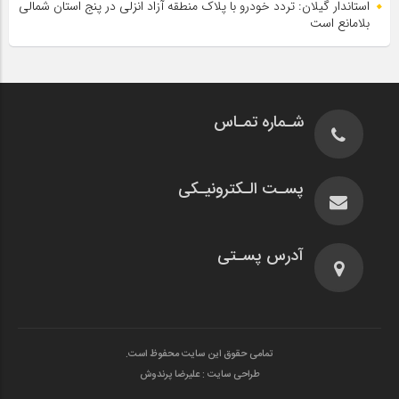
استاندار گیلان: تردد خودرو با پلاک منطقه آزاد انزلی در پنج استان شمالی
بلامانع است
شـماره تمـاس
پسـت الـکترونیـکی
آدرس پسـتی
تمامی حقوق این سایت محفوظ است.
طراحی سایت : علیرضا پرندوش